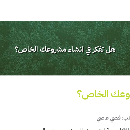
هل تفكر في انشاء مشروعك الخاص؟
روعك الخاص؟
اتب: قصي عاصي