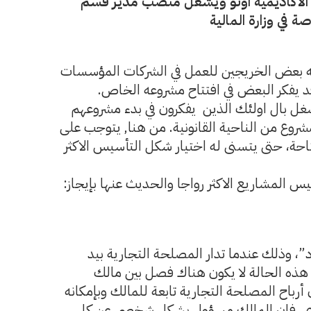
لية الاكاديمية اونو ويشغل منصب مدير قسم
ة في وزارة المالية
تجه بعض الخريجين للعمل في الشركات المؤسسات
قد يفكر البعض في افتتاح مشروعه الخاص.
شغل بال اولئك الذين يفكرون في بدء مشروعهم
شروع من الناحية القانونية. من هنا, يتوجب على
تاحة، حتى يتسنى له اختيار شكل التأسيس الاكثر
 المشاريع الاكثر رواجا والحديث عنها بإيجاز:
د”، وذلك عندما تدار المصلحة التجارية بيد
ه الحالة لا يكون هناك فصل بين مالك
رباح المصلحة التجارية تابعة للمالك وبإمكانه
خرى، فإن المالك مسؤول بشكل شخصي عن كل