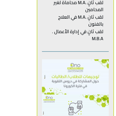
‬المحامين
لقب ثانٍ .M.A في العلاج
بالفنون
M.B.A