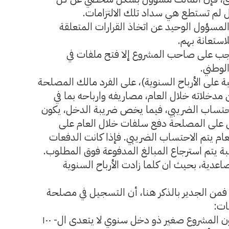
ال لم تستطع هي سداد تلك الالتزامات.
مسؤول الوحيد عن اتخاذ القرارات المتعلقة
استعانة بهم.
وجب على صاحب المشروع إلا فتح ملفات في
لوطني.
على الأرباح السنوية)، على الفرد مالك المصلحة
مدخلاته خلال العام، مصاريفه وارباحه بما في
حتساب الضريبي، فيما يخص ضريبة الدخل، يكون
على المصلحة دفع سلفات خلال العام على
عام يتم الاحتساب الضريبي. فإذا كانت الدفعات
ة يتم استرجاع المبالغ المدفوعة فوق المطلوب.
عدية، بحيث ان كلما زادت الأرباح السنوية
فمن الجدير بالذكر هنا، أن التسجيل في مصلحة
ات:
اولا ”تاجر معفى” وهذا متاح عندما يكون المشروع صغير ذو دخل سنوي لا يتعدى ال- ١٠٠