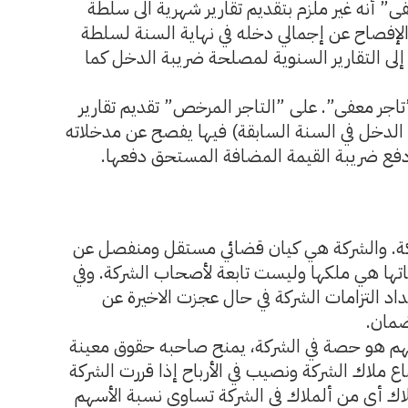
ى” أنه غير ملزم بتقديم تقارير شهرية الى سلطة
الإفصاح عن إجمالي دخله في نهاية السنة لسلطة
إلى التقارير السنوية لمصلحة ضريبة الدخل كما
اجر معفى”. على ”التاجر المرخص” تقديم تقارير
الدخل في السنة السابقة) فيها يفصح عن مدخلاته
دفع ضريبة القيمة المضافة المستحق دفعها.
شركة. والشركة هي كيان قضائي مستقل ومنفصل عن
تها هي ملكها وليست تابعة لأصحاب الشركة. وفي
اد التزامات الشركة في حال عجزت الاخيرة عن
ضمان.
هم هو حصة في الشركة، يمنح صاحبه حقوق معينة
 ملاك الشركة ونصيب في الأرباح إذا قررت الشركة
لاك أي من ألملاك في الشركة تساوي نسبة الأسهم