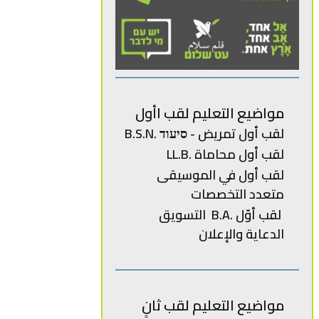
مواضيع التعليم لقب اأول
لقب أول تمريض - סיעוד .B.S.N
لقب أول محاماة .LL.B
‬متعدد‭ ‬
التخصصات‭
‬الدعاية‭ ‬والإعلان
مواضيع التعليم لقب ثانٍ