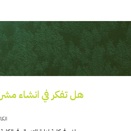
هل تفكر في انشاء مش
الك