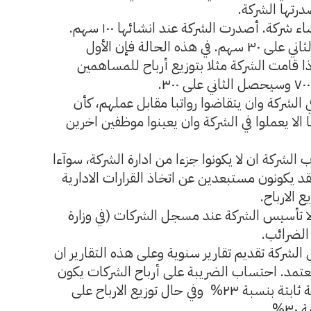
رتها الشركة.
مثال: قرر اثنين من اصحاب الاعمال انشاء شركة. أصدرت الشركة عند انشائها ١٠٠ سهم.
استحوذ الأول على ٧٠ سهم واستحوذ الثاني على ٣٠ سهم. في هذه الحالة فإن الأول
% من الشركة والثاني ٣٠%. إذا قامت الشركة مثلا بتوزيع أرباح للمساهمين
لشركة وان يتقاضوا رواتبا مقابل عملهم، كأن
ا الا يعملوا في الشركة وان يعينوا موظفين اخرين
 الشركة ان لا يكونوا جزءا من ادارة الشركة، سوآءا
فقد يكونون مستبعدين عن اتخاذ القرارات الادارية
 الارباح.
 تأسيس الشركة عند مسجل الشركات (في وزارة
الضرائب.
ركة تقديم تقارير سنوية وعلى هذه التقارير ان
تمد. احتساب الضريبة على أرباح الشركات يكون
بشكل سنوي أيضا، إلا أن نسبة الضريبة ثابتة بنسبة ٢٣% وفي حال توزيع الارباح على
%.