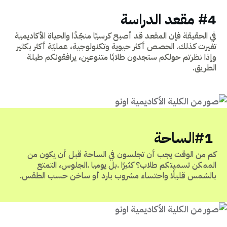
#4 مقعد الدراسة
في الحقيقة فإن المقعد قد أصبح كرسيًا منجّدًا والحياة الأكاديمية
تغيرت كذلك. الحصص أكثر حيوية وتكنولوجية، عمليّة أكثر بكثير
وإذا نظرتم حولكم ستجدون طلابًا متنوعين، يرافقونكم طيلة
الطريق.
#1‭ ‬الساحة
‬بالشمس‭ ‬قليلًا‭ ‬واحتساء‭ ‬مشروب‭ ‬بارد‭ ‬أو‭ ‬ساخن‭ ‬حسب‭ ‬الطقس‭.‬