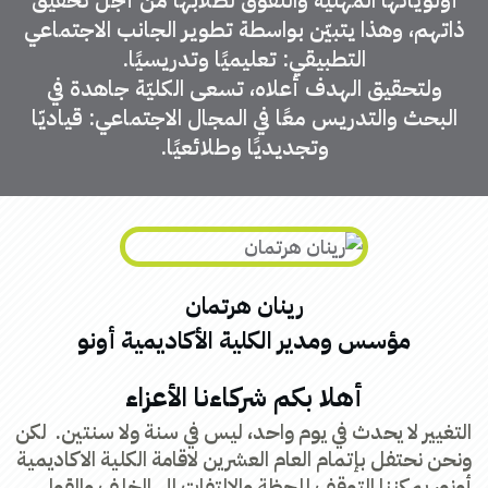
أولوياتها المهنيّة والتفوّق لطلابها من أجل تحقيق
ذاتهم، وهذا يتبيّن بواسطة تطوير الجانب الاجتماعي
التطبيقي: تعليميًا وتدريسيًا.
ولتحقيق الهدف أعلاه، تسعى الكليّة جاهدة في
البحث والتدريس معًا في المجال الاجتماعي: قياديّا
وتجديديًا وطلائعيًا.
رينان هرتمان
مؤسس ومدير الكلية الأكاديمية أونو
أهلا بكم شركاءنا الأعزاء
التغيير لا يحدث في يوم واحد، ليس في سنة ولا سنتين. لكن
ونحن نحتفل بإتمام العام العشرين لاقامة الكلية الاكاديمية
أونو، يمكننا التوقف للحظة والالتفات الى الخلف والقول