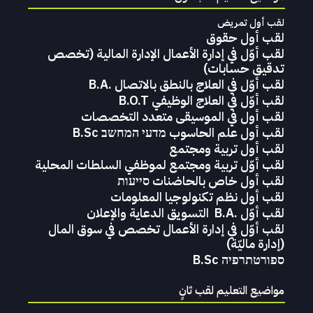
لقب أول تمريض
لقب أول حقوق
‬تدقيق‭ ‬حسابات)‬
لقب أوّل في العلاج بالنطق بالاتصال .B.A
لقب أوّل في العلاج الوظيفي B.O.T
لقب‭ ‬أول في‭ ‬الموسيقى‭ ‬متعدد‭ ‬التخصصات‭
لقب أول علم الحاسوب מדעי המחשב B.Sc
لقب أول تربية ومجتمع
لقب أوّل تربية ومجتمع لموظفي السلطات المحلية
لقب أول خاص بالحاضنات סייעות
لقب أول نظم تكنولوجيا المعلومات
لقب‭ ‬أوّل .‭ ‬B.A التسويق‭ ‬الدعاية‭ ‬والإعلان
لقب‭ ‬أوّل‭ ‬في‭ ‬إدارة‭ ‬الأعمال تخصص‭ ‬في‭ ‬سوق‭ ‬المال
‭)‬إدارة‭ ‬ماليّة‭ (
ספורטתרפיה B.Sc
مواضيع التعليم لقب ثانٍ