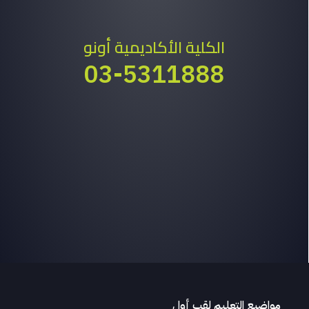
الكلية الأكاديمية أونو
03-5311888
مواضيع التعليم لقب أول