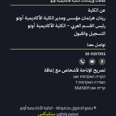
مقالات وإرشادات الكلية الأكاديمية اونو
عن الكلية
رينان هرتمان مؤسس ومدير الكلية الأكاديمية أونو
رئيس القسم العربي – الكلية الأكاديمية أونو
التسجيل والقبول
تواصل معنا
03-5157351
تصريح الإتاحة لأشخاص مع إعاقة
הקריה האקדמית אונו
השדרה האקדמית 1
קריית אונו 5561201
© جميع الحقوق محفوظة - الكلية الأكاديمية أونو
تصميم وتطوير:
سنابيكس