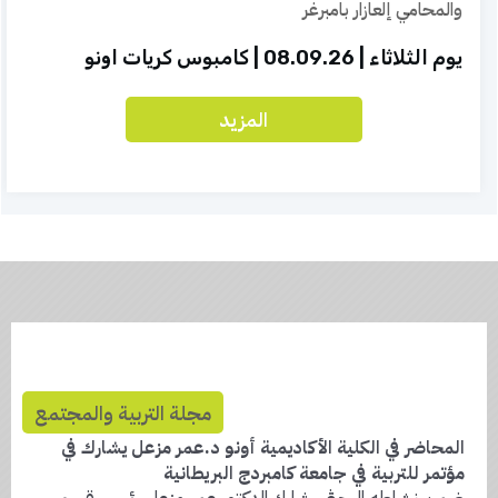
والمحامي إلعازار بامبرغر
مسيرة تعليمية تحفظ الكرامة وتعزز الاحتواء
نحو سوق العمل من مقاعد الثانوية: طلاب يتعلّمون
لأشخاص مع محدودية
إدارة الأعمال والريادة بالتعاون مع الكليّة الأكاديميّة
يوم الثلاثاء | 08.09.26 | كامبوس كريات اونو
أونو
المزيد
مجلة التربية والمجتمع
المحاضر في الكلية الأكاديمية أونو د.عمر مزعل يشارك في
مؤتمر للتربية في جامعة كامبردج البريطانية