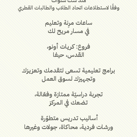
‬منذ‭ ‬ست‭ ‬سنوات
وفقًا‭ ‬لاستطلاعات‭ ‬اتحاد‭ ‬الطلاب‭ ‬والطالبات‭ ‬القطري
ساعات مرِنة وتعليم
في مسار مريح لك
فروع: كريات أونو،
القدس، حيفا
‬وتجهيزك‭ ‬لسوق‭ ‬العمل
تجربة‭ ‬دراسيّة‭ ‬ممتازة‭ ‬وفعّالة،‭
‬تضعك‭ ‬في‭ ‬المركز
أساليب‭ ‬تدريس‭ ‬متطوّرة
ورشات‭ ‬فردية،‭ ‬محاكاة،‭ ‬جولات‭ ‬وغيرها