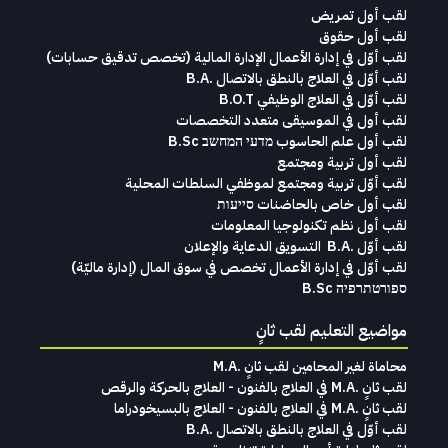
لقب أول تمريض
لقب أول حقوق
لقب‭ ‬أوّل‭ ‬في‭ ‬إدارة‭ ‬الأعمال الإدارة‭ ‬المالية (تخصص‭ ‬تدقيق‭ ‬حسابات)‬
لقب أوّل في العلاج بالنطق بالاتصال .B.A
لقب أوّل في العلاج الوظيفي B.O.T
لقب‭ ‬أول في‭ ‬الموسيقى‭ ‬متعدد‭ ‬التخصصات‭
لقب أول علم الحاسوب מדעי המחשב B.Sc
لقب أول تربية ومجتمع
لقب أوّل تربية ومجتمع لموظفي السلطات المحلية
لقب أول خاص بالحاضنات סייעות
لقب أول نظم تكنولوجيا المعلومات
لقب‭ ‬أوّل .‭ ‬B.A التسويق‭ ‬الدعاية‭ ‬والإعلان
لقب‭ ‬أوّل‭ ‬في‭ ‬إدارة‭ ‬الأعمال تخصص‭ ‬في‭ ‬سوق‭ ‬المال ‭)‬إدارة‭ ‬ماليّة‭ (
ספורטתרפיה B.Sc
مواضيع التعليم لقب ثانٍ
محاماة‭ ‬لغير‭ ‬المحامين لقب‭ ‬ثانٍ .‭ ‬M.A
لقب ثانٍ .M.A في العلاج بالفنون - العلاج بالحركة والرقص
لقب ثانٍ .M.A في العلاج بالفنون - العلاج بالبسيخودراما
لقب أوّل في العلاج بالنطق بالاتصال .B.A