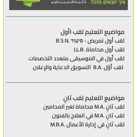
مواضيع التعليم لقب اأول
لقب أول تمريض - סיעוד .B.S.N
لقب أول محاماة .LL.B
لقب‭ ‬أول في‭ ‬الموسيقى‭ ‬متعدد‭ ‬
التخصصات‭
لقب‭ ‬أوّل .‭ ‬B.Aالتسويق‭ ‬الدعاية‭ ‬والإعلان
مواضيع التعليم لقب ثانٍ
لقب‭ ‬ثانٍ .‭ ‬M.Aمحاماة‭ ‬لغير‭ ‬المحامين
لقب ثانٍ .M.A في العلاج بالفنون
لقب‭ ‬ثانٍ‭ ‬في‭ ‬إدارة‭ ‬الأعمال .‭ M.B.A