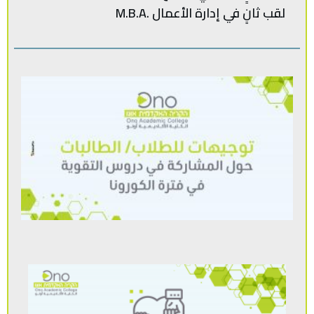
لقب‭ ‬ثانٍ‭ ‬في‭ ‬إدارة‭ ‬الأعمال .‭ M.B.A