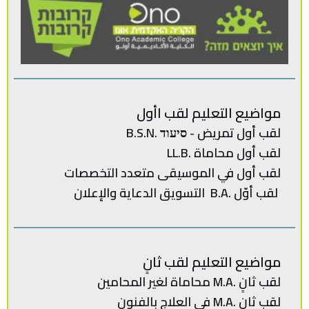
مواضيع التعليم لقب اأول
لقب أول تمريض - סיעוד .B.S.N
لقب أول محاماة .LL.B
لقب‭ ‬أول في‭ ‬الموسيقى‭ ‬متعدد‭ ‬
التخصصات‭
لقب‭ ‬أوّل .‭ ‬B.Aالتسويق‭ ‬الدعاية‭ ‬والإعلان
مواضيع التعليم لقب ثانٍ
لقب‭ ‬ثانٍ .‭ ‬M.Aمحاماة‭ ‬لغير‭ ‬المحامين
لقب ثانٍ .M.A في العلاج بالفنون