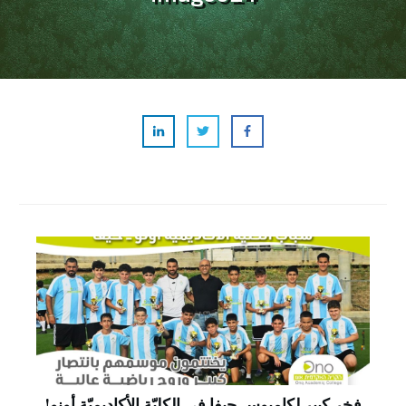
فخر كبير لكامبوس حيفا في الكليّة الأكاديميّة أونو!