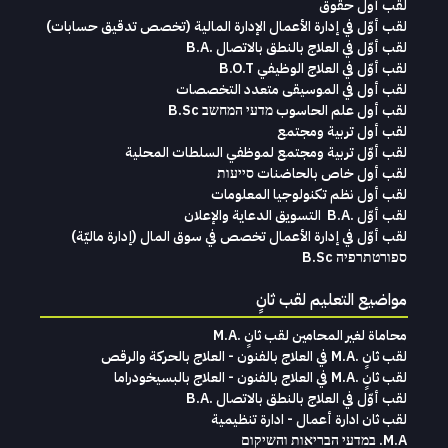
لقب أول حقوق
لقب‭ ‬أوّل‭ ‬في‭ ‬إدارة‭ ‬الأعمال الإدارة‭ ‬المالية (تخصص‭ ‬تدقيق‭ ‬حسابات)‬
لقب أوّل في العلاج بالنطق بالاتصال .B.A
لقب أوّل في العلاج الوظيفي B.O.T
لقب‭ ‬أول في‭ ‬الموسيقى‭ ‬متعدد‭ ‬التخصصات‭
لقب أول علم الحاسوب מדעי המחשב B.Sc
لقب أول تربية ومجتمع
لقب أوّل تربية ومجتمع لموظفي السلطات المحلية
لقب أول خاص بالحاضنات סייעות
لقب أول نظم تكنولوجيا المعلومات
لقب‭ ‬أوّل .‭ ‬B.A التسويق‭ ‬الدعاية‭ ‬والإعلان
لقب‭ ‬أوّل‭ ‬في‭ ‬إدارة‭ ‬الأعمال تخصص‭ ‬في‭ ‬سوق‭ ‬المال ‭)‬إدارة‭ ‬ماليّة‭ (
ספורטתרפיה B.Sc
مواضيع التعليم لقب ثانٍ
محاماة‭ ‬لغير‭ ‬المحامين لقب‭ ‬ثانٍ .‭ ‬M.A
لقب ثانٍ .M.A في العلاج بالفنون - العلاج بالحركة والرقص
لقب ثانٍ .M.A في العلاج بالفنون - العلاج بالبسيخودراما
لقب أوّل في العلاج بالنطق بالاتصال .B.A
لقب ثان ادارة أعمال - ادارة تنظيمية
M.A. במדעי הבריאות והשיקום