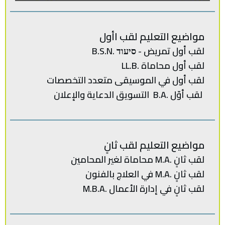
مواضيع التعليم لقب اأول
لقب أول تمريض - סיעוד .B.S.N
لقب أول محاماة .LL.B
لقب‭ ‬أول في‭ ‬الموسيقى‭ ‬متعدد‭ ‬
التخصصات‭
لقب‭ ‬أوّل .‭ ‬B.Aالتسويق‭ ‬الدعاية‭ ‬والإعلان
مواضيع التعليم لقب ثانٍ
لقب‭ ‬ثانٍ .‭ ‬M.Aمحاماة‭ ‬لغير‭ ‬المحامين
لقب ثانٍ .M.A في العلاج بالفنون
لقب‭ ‬ثانٍ‭ ‬في‭ ‬إدارة‭ ‬الأعمال .‭ M.B.A