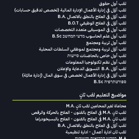
لقب أول حقوق
لقب‭ ‬أوّل‭ ‬في‭ ‬إدارة‭ ‬الأعمال الإدارة‭ ‬المالية (تخصص‭ ‬تدقيق‭ ‬حسابات)‬
لقب أوّل في العلاج بالنطق بالاتصال .B.A
لقب أوّل في العلاج الوظيفي B.O.T
لقب‭ ‬أول في‭ ‬الموسيقى‭ ‬متعدد‭ ‬التخصصات‭
لقب أول علم الحاسوب מדעי המחשב B.Sc
لقب أول تربية ومجتمع
لقب أوّل تربية ومجتمع لموظفي السلطات المحلية
لقب أول خاص بالحاضنات סייעות
لقب أول نظم تكنولوجيا المعلومات
لقب‭ ‬أوّل .‭ ‬B.A التسويق‭ ‬الدعاية‭ ‬والإعلان
لقب‭ ‬أوّل‭ ‬في‭ ‬إدارة‭ ‬الأعمال تخصص‭ ‬في‭ ‬سوق‭ ‬المال ‭)‬إدارة‭ ‬ماليّة‭ (
ספורטתרפיה B.Sc
مواضيع التعليم لقب ثانٍ
محاماة‭ ‬لغير‭ ‬المحامين لقب‭ ‬ثانٍ .‭ ‬M.A
لقب ثانٍ .M.A في العلاج بالفنون - العلاج بالحركة والرقص
لقب ثانٍ .M.A في العلاج بالفنون - العلاج بالبسيخودراما
لقب أوّل في العلاج بالنطق بالاتصال .B.A
لقب ثان ادارة أعمال - ادارة تنظيمية
M.A. במדעי הבריאות והשיקום