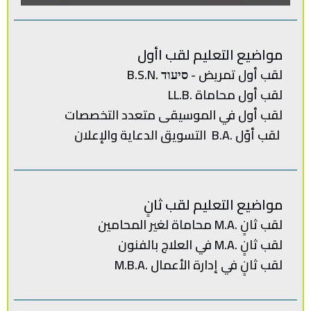
مواضيع التعليم لقب اأول
لقب أول تمريض - סיעוד .B.S.N
لقب أول محاماة .LL.B
لقب‭ ‬أول في‭ ‬الموسيقى‭ ‬متعدد‭ ‬
التخصصات‭
لقب‭ ‬أوّل .‭ ‬B.Aالتسويق‭ ‬الدعاية‭ ‬والإعلان
مواضيع التعليم لقب ثانٍ
لقب‭ ‬ثانٍ .‭ ‬M.Aمحاماة‭ ‬لغير‭ ‬المحامين
لقب ثانٍ .M.A في العلاج بالفنون
لقب‭ ‬ثانٍ‭ ‬في‭ ‬إدارة‭ ‬الأعمال .‭ M.B.A