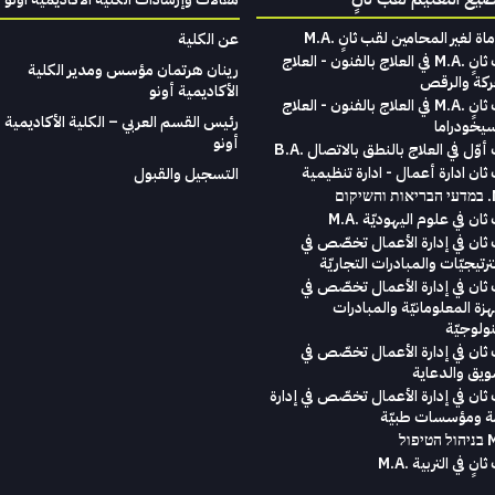
امين لقب ثانٍ . M.A
عن الكلية
لقب ثانٍ .M.A في العلاج بالفنون - العلاج
رينان هرتمان مؤسس ومدير الكلية
ركة والرقص
الأكاديمية أونو
لقب ثانٍ .M.A في العلاج بالفنون - العلاج
رئيس القسم العربي – الكلية الأكاديمية
سيخودراما
أونو
وّل في العلاج بالنطق بالاتصال .B.A
ثان ادارة أعمال - ادارة تنظيمية
التسجيل والقبول
ום
ان في علوم اليهوديّة .M.A
ثان في إدارة الأعمال تخصّص في
رتيجيّات والمبادرات التجاريّة
ثان في إدارة الأعمال تخصّص في
هزة المعلومانيّة والمبادرات
نولوجيّة
ثان في إدارة الأعمال تخصّص في
ويق والدعاية
ثان في إدارة الأعمال تخصّص في إدارة
ة ومؤسسات طبيّة
انٍ في التربية .M.A