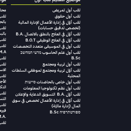
لقب أول تمريض
محاماة‭ ‬لغير‭ ‬المح‭‬‭‬
لقب أول حقوق
بالح
لقب‭ ‬أوّل‭ ‬في‭ ‬إدارة‭ ‬الأعمال الإدارة‭ ‬المالية
(تخصص‭ ‬تدقيق‭ ‬حسابات)‬
بالب
لقب أوّل في العلاج بالنطق بالاتصال .B.A
لقب أ
لقب أوّل في العلاج الوظيفي B.O.T
لقب 
لقب‭ ‬أول في‭ ‬الموسيقى‭ ‬متعدد‭ ‬التخصصات‭
M.A. במדעי הבריאות והשיק
لقب أول علم الحاسوب מדעי המחשב
B.Sc
لقب ث
لقب أول تربية ومجتمع
لقب 
الاست
لقب أوّل تربية ومجتمع لموظفي السلطات
المحلية
لقب 
الأج
لقب أول خاص بالحاضنات סייעות
التك
لقب أول نظم تكنولوجيا المعلومات
لقب 
لقب‭ ‬أوّل .‭ ‬B.A التسويق‭ ‬الدعاية‭ ‬والإعلان
التس
لقب 
‬المال ‭)‬إدارة‭ ‬ماليّة‭ (
فيرم
ספורטתרפיה B.Sc
.M.A בניהול הטיפול
لقب ث