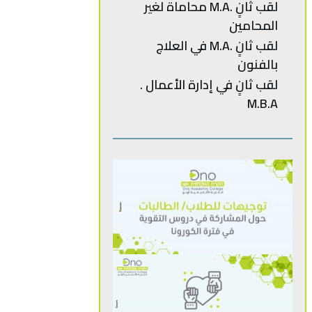
‬المحامين
لقب ثانٍ .M.A في العلاج
بالفنون
M.B.A