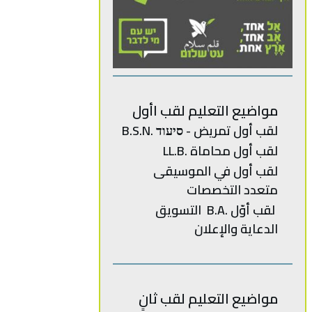
مواضيع التعليم لقب اأول
لقب أول تمريض - סיעוד .B.S.N
لقب أول محاماة .LL.B
‬متعدد‭ ‬
التخصصات‭
‬الدعاية‭ ‬والإعلان
مواضيع التعليم لقب ثانٍ