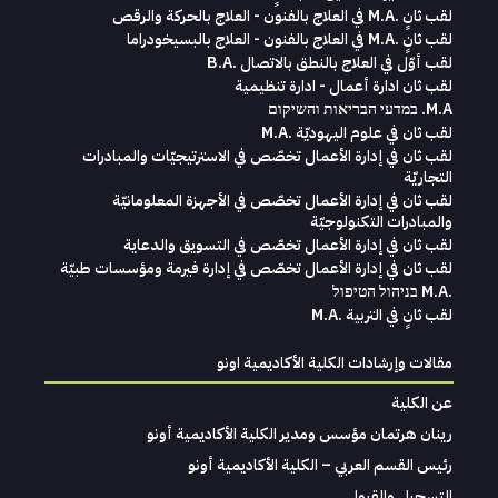
لقب ثانٍ .M.A في العلاج بالفنون - العلاج بالحركة والرقص
لقب ثانٍ .M.A في العلاج بالفنون - العلاج بالبسيخودراما
لقب أوّل في العلاج بالنطق بالاتصال .B.A
لقب ثان ادارة أعمال - ادارة تنظيمية
M.A. במדעי הבריאות והשיקום
لقب ثان في علوم اليهوديّة .M.A
لقب ثان في إدارة الأعمال تخصّص في الاسترتيجيّات والمبادرات
التجاريّة
لقب ثان في إدارة الأعمال تخصّص في الأجهزة المعلومانيّة
والمبادرات التكنولوجيّة
لقب ثان في إدارة الأعمال تخصّص في التسويق والدعاية
لقب ثان في إدارة الأعمال تخصّص في إدارة فيرمة ومؤسسات طبيّة
.M.A בניהול הטיפול
لقب ثانٍ في التربية .M.A
مقالات وإرشادات الكلية الأكاديمية اونو
عن الكلية
رينان هرتمان مؤسس ومدير الكلية الأكاديمية أونو
رئيس القسم العربي – الكلية الأكاديمية أونو
التسجيل والقبول