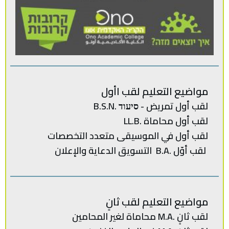
مواضيع التعليم لقب اأول
لقب أول تمريض - סיעוד .B.S.N
لقب أول محاماة .LL.B
لقب‭ ‬أول في‭ ‬الموسيقى‭ ‬متعدد‭ ‬
التخصصات‭
لقب‭ ‬أوّل .‭ ‬B.Aالتسويق‭ ‬الدعاية‭ ‬والإعلان
مواضيع التعليم لقب ثانٍ
لقب‭ ‬ثانٍ .‭ ‬M.Aمحاماة‭ ‬لغير‭ ‬المحامين