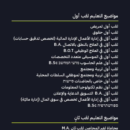
مواضيع التعليم لقب أول
لقب أول تمريض
لقب أول حقوق
لقب‭ ‬أوّل‭ ‬في‭ ‬إدارة‭ ‬الأعمال الإدارة‭ ‬المالية (تخصص‭ ‬تدقيق‭ ‬حسابات)‬
لقب أوّل في العلاج بالنطق بالاتصال .B.A
لقب أوّل في العلاج الوظيفي B.O.T
لقب‭ ‬أول في‭ ‬الموسيقى‭ ‬متعدد‭ ‬التخصصات‭
لقب أول علم الحاسوب מדעי המחשב B.Sc
لقب أول تربية ومجتمع
لقب أوّل تربية ومجتمع لموظفي السلطات المحلية
لقب أول خاص بالحاضنات סייעות
لقب أول نظم تكنولوجيا المعلومات
لقب‭ ‬أوّل .‭ ‬B.A التسويق‭ ‬الدعاية‭ ‬والإعلان
لقب‭ ‬أوّل‭ ‬في‭ ‬إدارة‭ ‬الأعمال تخصص‭ ‬في‭ ‬سوق‭ ‬المال ‭)‬إدارة‭ ‬ماليّة‭ (
ספורטתרפיה B.Sc
مواضيع التعليم لقب ثانٍ
محاماة‭ ‬لغير‭ ‬المحامين لقب‭ ‬ثانٍ .‭ ‬M.A