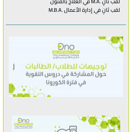
لقب ثانٍ .M.A في العلاج بالفنون
لقب‭ ‬ثانٍ‭ ‬في‭ ‬إدارة‭ ‬الأعمال .‭ M.B.A