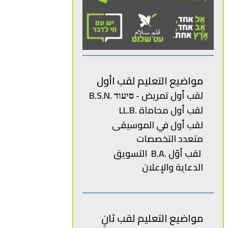
مواضيع التعليم لقب اأول
لقب أول تمريض - סיעוד .B.S.N
لقب أول محاماة .LL.B
‬متعدد‭ ‬
التخصصات‭
‬الدعاية‭ ‬والإعلان
مواضيع التعليم لقب ثانٍ