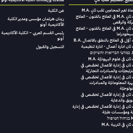
امين لقب ثانٍ . M.A
عن الكلية
لقب ثانٍ .M.A في العلاج بالفنون - العلاج
رينان هرتمان مؤسس ومدير الكلية
ركة والرقص
الأكاديمية أونو
لقب ثانٍ .M.A في العلاج بالفنون - العلاج
رئيس القسم العربي – الكلية الأكاديمية
سيخودراما
أونو
وّل في العلاج بالنطق بالاتصال .B.A
ثان ادارة أعمال - ادارة تنظيمية
التسجيل والقبول
ום
ان في علوم اليهوديّة .M.A
ثان في إدارة الأعمال تخصّص في
رتيجيّات والمبادرات التجاريّة
ثان في إدارة الأعمال تخصّص في
هزة المعلومانيّة والمبادرات
نولوجيّة
ثان في إدارة الأعمال تخصّص في
ويق والدعاية
ثان في إدارة الأعمال تخصّص في إدارة
ة ومؤسسات طبيّة
انٍ في التربية .M.A