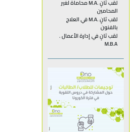
‬المحامين
لقب ثانٍ .M.A في العلاج
بالفنون
M.B.A