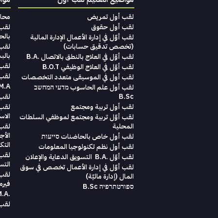
لقب أول تمريض
محاماة‭ ‬لغير‭ ‬المح‭‬‭‬
لقب أول حقوق
بالح
لقب‭ ‬أوّل‭ ‬في‭ ‬إدارة‭ ‬الأعمال الإدارة‭ ‬المالية
(تخصص‭ ‬تدقيق‭ ‬حسابات)‬
بالب
لقب أوّل في العلاج بالنطق بالاتصال .B.A
لقب أ
لقب أوّل في العلاج الوظيفي B.O.T
لقب 
لقب‭ ‬أول في‭ ‬الموسيقى‭ ‬متعدد‭ ‬التخصصات‭
M.A. במדעי הבריאות והשיק
لقب أول علم الحاسوب מדעי המחשב
B.Sc
لقب ث
لقب أول تربية ومجتمع
لقب 
الاست
لقب أوّل تربية ومجتمع لموظفي السلطات
المحلية
لقب 
الأج
لقب أول خاص بالحاضنات סייעות
التك
لقب أول نظم تكنولوجيا المعلومات
لقب 
لقب‭ ‬أوّل .‭ ‬B.A التسويق‭ ‬الدعاية‭ ‬والإعلان
التس
لقب 
‬المال ‭)‬إدارة‭ ‬ماليّة‭ (
فيرم
ספורטתרפיה B.Sc
.M.A בניהול הטיפול
لقب ث