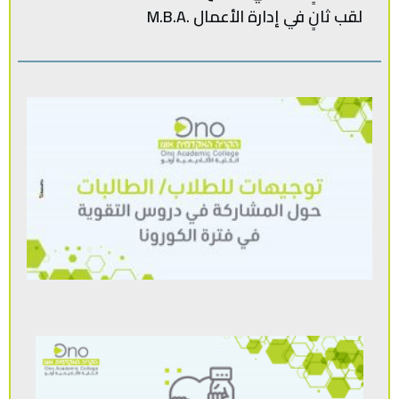
لقب‭ ‬ثانٍ‭ ‬في‭ ‬إدارة‭ ‬الأعمال .‭ M.B.A