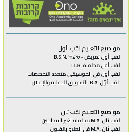
مواضيع التعليم لقب اأول
لقب أول تمريض - סיעוד .B.S.N
لقب أول محاماة .LL.B
لقب‭ ‬أول في‭ ‬الموسيقى‭ ‬متعدد‭ ‬
التخصصات‭
لقب‭ ‬أوّل .‭ ‬B.Aالتسويق‭ ‬الدعاية‭ ‬والإعلان
مواضيع التعليم لقب ثانٍ
لقب‭ ‬ثانٍ .‭ ‬M.Aمحاماة‭ ‬لغير‭ ‬المحامين
لقب ثانٍ .M.A في العلاج بالفنون