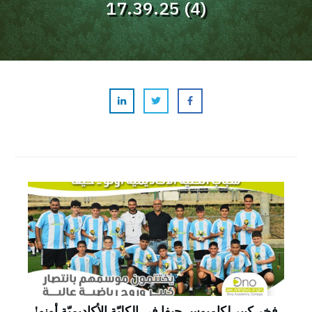
17.39.25 (4)
فخر كبير لكامبوس حيفا في الكليّة الأكاديميّة أونو!