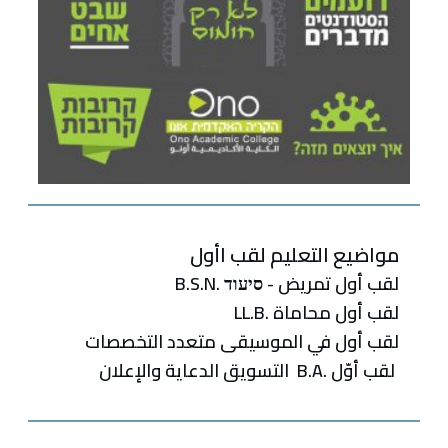
مواضيع التعليم لقب اأول
لقب أول تمريض - סיעוד .B.S.N
لقب أول محاماة .LL.B
لقب‭ ‬أول في‭ ‬الموسيقى‭ ‬متعدد‭ ‬
التخصصات‭
لقب‭ ‬أوّل .‭ ‬B.Aالتسويق‭ ‬الدعاية‭ ‬والإعلان