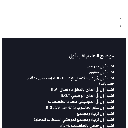
مواضيع التعليم لقب أول
لقب أول تمريض
لقب أول حقوق
‬حسابات)‬
لقب أوّل في العلاج بالنطق بالاتصال .B.A
لقب أوّل في العلاج الوظيفي B.O.T
لقب‭ ‬أول في‭ ‬الموسيقى‭ ‬متعدد‭ ‬التخصصات‭
لقب أول علم الحاسوب מדעי המחשב B.Sc
لقب أول تربية ومجتمع
لقب أوّل تربية ومجتمع لموظفي السلطات المحلية
لقب أول خاص بالحاضنات סייעות