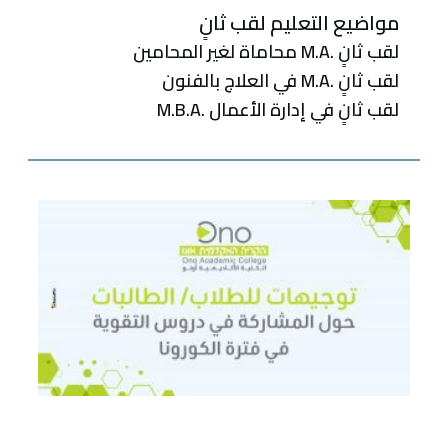
مواضيع التعليم لقب ثانٍ
لقب‭ ‬ثانٍ .‭ ‬M.Aمحاماة‭ ‬لغير‭ ‬المحامين
لقب ثانٍ .M.A في العلاج بالفنون
لقب‭ ‬ثانٍ‭ ‬في‭ ‬إدارة‭ ‬الأعمال .‭ M.B.A