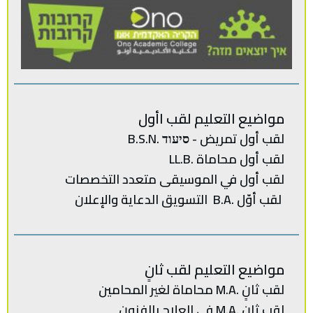
مواضيع التعليم لقب اأول
لقب أول تمريض - סיעוד .B.S.N
لقب أول محاماة .LL.B
لقب‭ ‬أول في‭ ‬الموسيقى‭ ‬متعدد‭ ‬
التخصصات‭
لقب‭ ‬أوّل .‭ ‬B.Aالتسويق‭ ‬الدعاية‭ ‬والإعلان
مواضيع التعليم لقب ثانٍ
لقب‭ ‬ثانٍ .‭ ‬M.Aمحاماة‭ ‬لغير‭ ‬المحامين
لقب ثانٍ .M.A في العلاج بالفنون