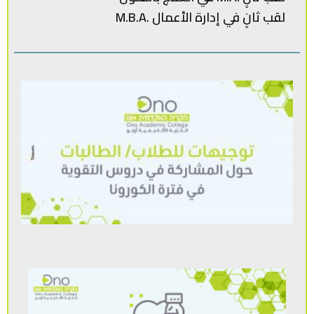
لقب‭ ‬ثانٍ‭ ‬في‭ ‬إدارة‭ ‬الأعمال .‭ M.B.A