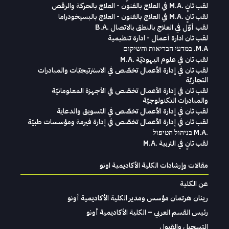
لقب ثانٍ .M.A في العلاج بالفنون - العلاج بالحركة والرقص
لقب ثانٍ .M.A في العلاج بالفنون - العلاج بالبسيخودراما
لقب أوّل في العلاج بالنطق بالاتصال .B.A
لقب ثان ادارة أعمال - ادارة تنظيمية
M.A. במדעי הבריאות והשיקום
لقب ثان في علوم اليهوديّة .M.A
لقب ثان في إدارة الأعمال تخصّص في الاسترتيجيّات والمبادرات
التجاريّة
لقب ثان في إدارة الأعمال تخصّص في الأجهزة المعلومانيّة
والمبادرات التكنولوجيّة
لقب ثان في إدارة الأعمال تخصّص في التسويق والدعاية
لقب ثان في إدارة الأعمال تخصّص في إدارة فيرمة ومؤسسات طبيّة
.M.A בניהול הטיפול
لقب ثانٍ في التربية .M.A
مقالات وإرشادات الكلية الأكاديمية اونو
عن الكلية
رينان هرتمان مؤسس ومدير الكلية الأكاديمية أونو
رئيس القسم العربي – الكلية الأكاديمية أونو
التسجيل والقبول