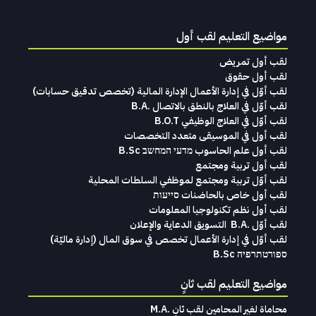
مواضيع التعليم لقب أول
لقب أول تمريض
لقب أول حقوق
لقب‭ ‬أوّل‭ ‬في‭ ‬إدارة‭ ‬الأعمال الإدارة‭ ‬المالية (تخصص‭ ‬تدقيق‭ ‬حسابات)‬
لقب أوّل في العلاج بالنطق بالاتصال .B.A
لقب أوّل في العلاج الوظيفي B.O.T
لقب‭ ‬أول في‭ ‬الموسيقى‭ ‬متعدد‭ ‬التخصصات‭
لقب أول علم الحاسوب מדעי המחשב B.Sc
لقب أول تربية ومجتمع
لقب أوّل تربية ومجتمع لموظفي السلطات المحلية
لقب أول خاص بالحاضنات סייעות
لقب أول نظم تكنولوجيا المعلومات
لقب‭ ‬أوّل .‭ ‬B.A التسويق‭ ‬الدعاية‭ ‬والإعلان
لقب‭ ‬أوّل‭ ‬في‭ ‬إدارة‭ ‬الأعمال تخصص‭ ‬في‭ ‬سوق‭ ‬المال ‭)‬إدارة‭ ‬ماليّة‭ (
ספורטתרפיה B.Sc
مواضيع التعليم لقب ثانٍ
محاماة‭ ‬لغير‭ ‬المحامين لقب‭ ‬ثانٍ .‭ ‬M.A