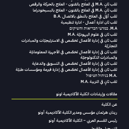
لقب ثانٍ .M.A في العلاج بالفنون - العلاج بالحركة والرقص
لقب ثانٍ .M.A في العلاج بالفنون - العلاج بالبسيخودراما
لقب أوّل في العلاج بالنطق بالاتصال .B.A
لقب ثان ادارة أعمال - ادارة تنظيمية
M.A. במדעי הבריאות והשיקום
لقب ثان في علوم اليهوديّة .M.A
لقب ثان في إدارة الأعمال تخصّص في الاسترتيجيّات والمبادرات
التجاريّة
لقب ثان في إدارة الأعمال تخصّص في الأجهزة المعلومانيّة
والمبادرات التكنولوجيّة
لقب ثان في إدارة الأعمال تخصّص في التسويق والدعاية
لقب ثان في إدارة الأعمال تخصّص في إدارة فيرمة ومؤسسات طبيّة
.M.A בניהול הטיפול
لقب ثانٍ في التربية .M.A
مقالات وإرشادات الكلية الأكاديمية اونو
عن الكلية
رينان هرتمان مؤسس ومدير الكلية الأكاديمية أونو
رئيس القسم العربي – الكلية الأكاديمية أونو
التسجيل والقبول