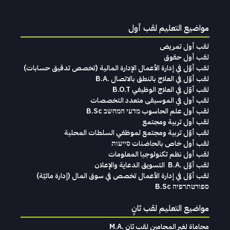
مواضيع التعليم لقب أول
لقب أول تمريض
لقب أول حقوق
لقب‭ ‬أوّل‭ ‬في‭ ‬إدارة‭ ‬الأعمال الإدارة‭ ‬المالية (تخصص‭ ‬تدقيق‭ ‬حسابات)‬
لقب أوّل في العلاج بالنطق بالاتصال .B.A
لقب أوّل في العلاج الوظيفي B.O.T
لقب‭ ‬أول في‭ ‬الموسيقى‭ ‬متعدد‭ ‬التخصصات‭
لقب أول علم الحاسوب מדעי המחשב B.Sc
لقب أول تربية ومجتمع
لقب أوّل تربية ومجتمع لموظفي السلطات المحلية
لقب أول خاص بالحاضنات סייעות
لقب أول نظم تكنولوجيا المعلومات
لقب‭ ‬أوّل .‭ ‬B.A التسويق‭ ‬الدعاية‭ ‬والإعلان
لقب‭ ‬أوّل‭ ‬في‭ ‬إدارة‭ ‬الأعمال تخصص‭ ‬في‭ ‬سوق‭ ‬المال ‭)‬إدارة‭ ‬ماليّة‭ (
ספורטתרפיה B.Sc
مواضيع التعليم لقب ثانٍ
محاماة‭ ‬لغير‭ ‬المحامين لقب‭ ‬ثانٍ .‭ ‬M.A