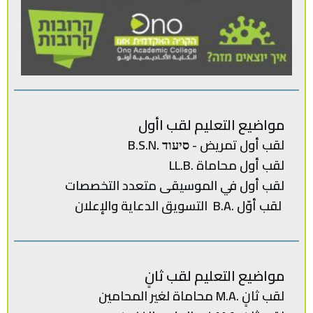
مواضيع التعليم لقب اأول
لقب أول تمريض - סיעוד .B.S.N
لقب أول محاماة .LL.B
لقب‭ ‬أول في‭ ‬الموسيقى‭ ‬متعدد‭ ‬
التخصصات‭
لقب‭ ‬أوّل .‭ ‬B.Aالتسويق‭ ‬الدعاية‭ ‬والإعلان
مواضيع التعليم لقب ثانٍ
لقب‭ ‬ثانٍ .‭ ‬M.Aمحاماة‭ ‬لغير‭ ‬المحامين