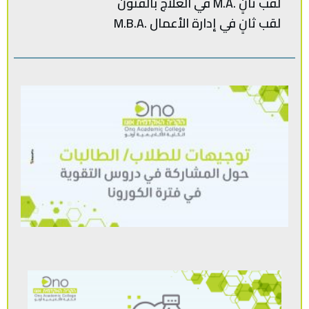
لقب ثانٍ .M.A في العلاج بالفنون
لقب‭ ‬ثانٍ‭ ‬في‭ ‬إدارة‭ ‬الأعمال .‭ M.B.A