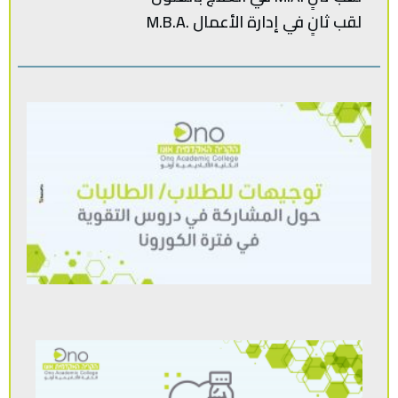
لقب‭ ‬ثانٍ‭ ‬في‭ ‬إدارة‭ ‬الأعمال .‭ M.B.A