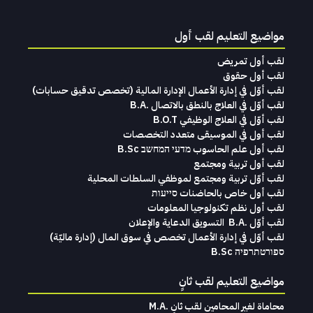
مواضيع التعليم لقب أول
لقب أول تمريض
لقب أول حقوق
لقب‭ ‬أوّل‭ ‬في‭ ‬إدارة‭ ‬الأعمال الإدارة‭ ‬المالية (تخصص‭ ‬تدقيق‭ ‬حسابات)‬
لقب أوّل في العلاج بالنطق بالاتصال .B.A
لقب أوّل في العلاج الوظيفي B.O.T
لقب‭ ‬أول في‭ ‬الموسيقى‭ ‬متعدد‭ ‬التخصصات‭
لقب أول علم الحاسوب מדעי המחשב B.Sc
لقب أول تربية ومجتمع
لقب أوّل تربية ومجتمع لموظفي السلطات المحلية
لقب أول خاص بالحاضنات סייעות
لقب أول نظم تكنولوجيا المعلومات
لقب‭ ‬أوّل .‭ ‬B.A التسويق‭ ‬الدعاية‭ ‬والإعلان
لقب‭ ‬أوّل‭ ‬في‭ ‬إدارة‭ ‬الأعمال تخصص‭ ‬في‭ ‬سوق‭ ‬المال ‭)‬إدارة‭ ‬ماليّة‭ (
ספורטתרפיה B.Sc
مواضيع التعليم لقب ثانٍ
محاماة‭ ‬لغير‭ ‬المحامين لقب‭ ‬ثانٍ .‭ ‬M.A