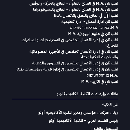
لقب ثانٍ .M.A في العلاج بالفنون - العلاج بالحركة والرقص
لقب ثانٍ .M.A في العلاج بالفنون - العلاج بالبسيخودراما
لقب أوّل في العلاج بالنطق بالاتصال .B.A
لقب ثان ادارة أعمال - ادارة تنظيمية
M.A. במדעי הבריאות והשיקום
لقب ثان في علوم اليهوديّة .M.A
لقب ثان في إدارة الأعمال تخصّص في الاسترتيجيّات والمبادرات
التجاريّة
لقب ثان في إدارة الأعمال تخصّص في الأجهزة المعلومانيّة
والمبادرات التكنولوجيّة
لقب ثان في إدارة الأعمال تخصّص في التسويق والدعاية
لقب ثان في إدارة الأعمال تخصّص في إدارة فيرمة ومؤسسات طبيّة
.M.A בניהול הטיפול
لقب ثانٍ في التربية .M.A
مقالات وإرشادات الكلية الأكاديمية اونو
عن الكلية
رينان هرتمان مؤسس ومدير الكلية الأكاديمية أونو
رئيس القسم العربي – الكلية الأكاديمية أونو
التسجيل والقبول