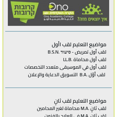
مواضيع التعليم لقب اأول
لقب أول تمريض - סיעוד .B.S.N
لقب أول محاماة .LL.B
لقب‭ ‬أول في‭ ‬الموسيقى‭ ‬متعدد‭ ‬
التخصصات‭
لقب‭ ‬أوّل .‭ ‬B.Aالتسويق‭ ‬الدعاية‭ ‬والإعلان
مواضيع التعليم لقب ثانٍ
لقب‭ ‬ثانٍ .‭ ‬M.Aمحاماة‭ ‬لغير‭ ‬المحامين
لقب ثانٍ .M.A في العلاج بالفنون