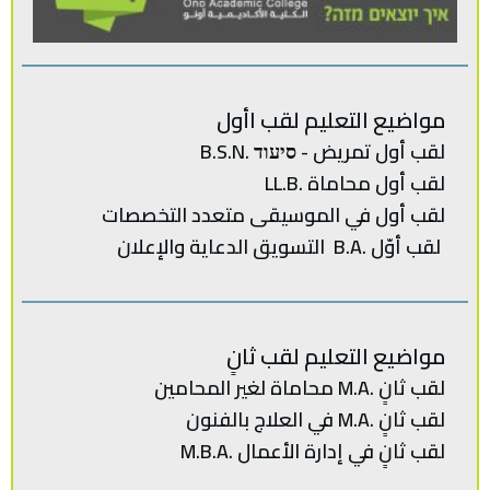
مواضيع التعليم لقب اأول
لقب أول تمريض - סיעוד .B.S.N
لقب أول محاماة .LL.B
لقب‭ ‬أول في‭ ‬الموسيقى‭ ‬متعدد‭ ‬
التخصصات‭
لقب‭ ‬أوّل .‭ ‬B.Aالتسويق‭ ‬الدعاية‭ ‬والإعلان
مواضيع التعليم لقب ثانٍ
لقب‭ ‬ثانٍ .‭ ‬M.Aمحاماة‭ ‬لغير‭ ‬المحامين
لقب ثانٍ .M.A في العلاج بالفنون
لقب‭ ‬ثانٍ‭ ‬في‭ ‬إدارة‭ ‬الأعمال .‭ M.B.A