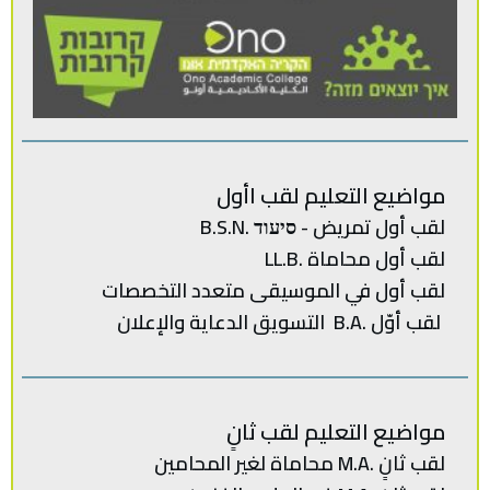
مواضيع التعليم لقب اأول
لقب أول تمريض - סיעוד .B.S.N
لقب أول محاماة .LL.B
لقب‭ ‬أول في‭ ‬الموسيقى‭ ‬متعدد‭ ‬
التخصصات‭
لقب‭ ‬أوّل .‭ ‬B.Aالتسويق‭ ‬الدعاية‭ ‬والإعلان
مواضيع التعليم لقب ثانٍ
لقب‭ ‬ثانٍ .‭ ‬M.Aمحاماة‭ ‬لغير‭ ‬المحامين