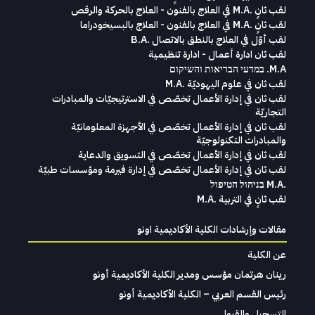
لقب ثانٍ .M.A في العلاج بالفنون - العلاج بالحركة والرقص
لقب ثانٍ .M.A في العلاج بالفنون - العلاج بالبسيخودراما
لقب أوّل في العلاج بالنطق بالاتصال .B.A
لقب ثان ادارة أعمال - ادارة تنظيمية
M.A. במדעי הבריאות והשיקום
لقب ثان في علوم اليهوديّة .M.A
لقب ثان في إدارة الأعمال تخصّص في الاسترتيجيّات والمبادرات
التجاريّة
لقب ثان في إدارة الأعمال تخصّص في الأجهزة المعلومانيّة
والمبادرات التكنولوجيّة
لقب ثان في إدارة الأعمال تخصّص في التسويق والدعاية
لقب ثان في إدارة الأعمال تخصّص في إدارة فيرمة ومؤسسات طبيّة
.M.A בניהול הטיפול
لقب ثانٍ في التربية .M.A
مقالات وإرشادات الكلية الأكاديمية اونو
عن الكلية
رينان هرتمان مؤسس ومدير الكلية الأكاديمية أونو
رئيس القسم العربي – الكلية الأكاديمية أونو
التسجيل والقبول