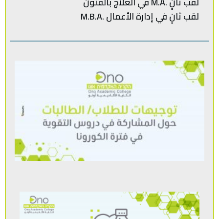
لقب ثانٍ .M.A في العلاج بالفنون
لقب‭ ‬ثانٍ‭ ‬في‭ ‬إدارة‭ ‬الأعمال .‭ M.B.A