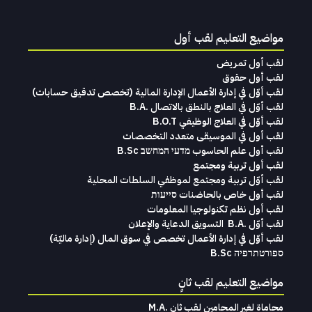
مواضيع التعليم لقب أول
لقب أول تمريض
لقب أول حقوق
لقب‭ ‬أوّل‭ ‬في‭ ‬إدارة‭ ‬الأعمال الإدارة‭ ‬المالية (تخصص‭ ‬تدقيق‭ ‬حسابات)‬
لقب أوّل في العلاج بالنطق بالاتصال .B.A
لقب أوّل في العلاج الوظيفي B.O.T
لقب‭ ‬أول في‭ ‬الموسيقى‭ ‬متعدد‭ ‬التخصصات‭
لقب أول علم الحاسوب מדעי המחשב B.Sc
لقب أول تربية ومجتمع
لقب أوّل تربية ومجتمع لموظفي السلطات المحلية
لقب أول خاص بالحاضنات סייעות
لقب أول نظم تكنولوجيا المعلومات
لقب‭ ‬أوّل .‭ ‬B.A التسويق‭ ‬الدعاية‭ ‬والإعلان
لقب‭ ‬أوّل‭ ‬في‭ ‬إدارة‭ ‬الأعمال تخصص‭ ‬في‭ ‬سوق‭ ‬المال ‭)‬إدارة‭ ‬ماليّة‭ (
ספורטתרפיה B.Sc
مواضيع التعليم لقب ثانٍ
محاماة‭ ‬لغير‭ ‬المحامين لقب‭ ‬ثانٍ .‭ ‬M.A