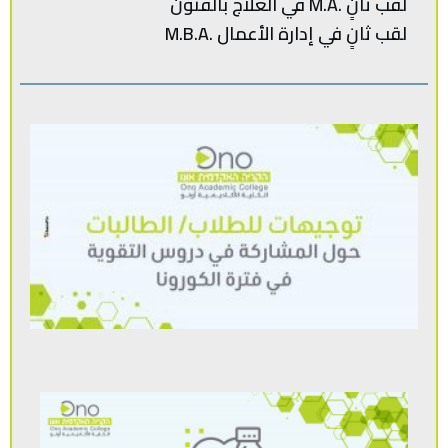
لقب ثانٍ .M.A في العلاج بالفنون
لقب‭ ‬ثانٍ‭ ‬في‭ ‬إدارة‭ ‬الأعمال .‭ M.B.A