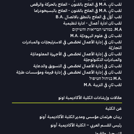
لقب ثانٍ .M.A في العلاج بالفنون - العلاج بالحركة والرقص
لقب ثانٍ .M.A في العلاج بالفنون - العلاج بالبسيخودراما
لقب أوّل في العلاج بالنطق بالاتصال .B.A
لقب ثان ادارة أعمال - ادارة تنظيمية
M.A. במדעי הבריאות והשיקום
لقب ثان في علوم اليهوديّة .M.A
لقب ثان في إدارة الأعمال تخصّص في الاسترتيجيّات والمبادرات
التجاريّة
لقب ثان في إدارة الأعمال تخصّص في الأجهزة المعلومانيّة
والمبادرات التكنولوجيّة
لقب ثان في إدارة الأعمال تخصّص في التسويق والدعاية
لقب ثان في إدارة الأعمال تخصّص في إدارة فيرمة ومؤسسات طبيّة
.M.A בניהול הטיפול
لقب ثانٍ في التربية .M.A
مقالات وإرشادات الكلية الأكاديمية اونو
عن الكلية
رينان هرتمان مؤسس ومدير الكلية الأكاديمية أونو
رئيس القسم العربي – الكلية الأكاديمية أونو
التسجيل والقبول