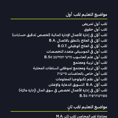
مواضيع التعليم لقب أول
لقب أول تمريض
لقب أول حقوق
لقب‭ ‬أوّل‭ ‬في‭ ‬إدارة‭ ‬الأعمال الإدارة‭ ‬المالية (تخصص‭ ‬تدقيق‭ ‬حسابات)‬
لقب أوّل في العلاج بالنطق بالاتصال .B.A
لقب أوّل في العلاج الوظيفي B.O.T
لقب‭ ‬أول في‭ ‬الموسيقى‭ ‬متعدد‭ ‬التخصصات‭
لقب أول علم الحاسوب מדעי המחשב B.Sc
لقب أول تربية ومجتمع
لقب أوّل تربية ومجتمع لموظفي السلطات المحلية
لقب أول خاص بالحاضنات סייעות
لقب أول نظم تكنولوجيا المعلومات
لقب‭ ‬أوّل .‭ ‬B.A التسويق‭ ‬الدعاية‭ ‬والإعلان
لقب‭ ‬أوّل‭ ‬في‭ ‬إدارة‭ ‬الأعمال تخصص‭ ‬في‭ ‬سوق‭ ‬المال ‭)‬إدارة‭ ‬ماليّة‭ (
ספורטתרפיה B.Sc
مواضيع التعليم لقب ثانٍ
محاماة‭ ‬لغير‭ ‬المحامين لقب‭ ‬ثانٍ .‭ ‬M.A