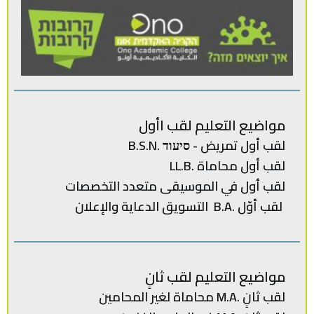
مواضيع التعليم لقب اأول
لقب أول تمريض - סיעוד .B.S.N
لقب أول محاماة .LL.B
لقب‭ ‬أول في‭ ‬الموسيقى‭ ‬متعدد‭ ‬
التخصصات‭
لقب‭ ‬أوّل .‭ ‬B.Aالتسويق‭ ‬الدعاية‭ ‬والإعلان
مواضيع التعليم لقب ثانٍ
لقب‭ ‬ثانٍ .‭ ‬M.Aمحاماة‭ ‬لغير‭ ‬المحامين