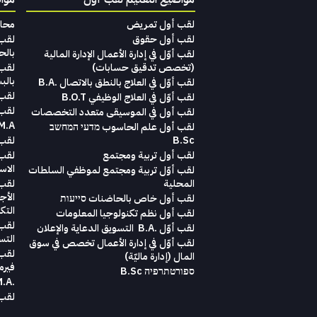
لقب أول تمريض
محاماة‭ ‬لغير‭ ‬المح‭‬‭‬
لقب أول حقوق
بالح
لقب‭ ‬أوّل‭ ‬في‭ ‬إدارة‭ ‬الأعمال الإدارة‭ ‬المالية
(تخصص‭ ‬تدقيق‭ ‬حسابات)‬
بالب
لقب أوّل في العلاج بالنطق بالاتصال .B.A
لقب أ
لقب أوّل في العلاج الوظيفي B.O.T
لقب 
لقب‭ ‬أول في‭ ‬الموسيقى‭ ‬متعدد‭ ‬التخصصات‭
M.A. במדעי הבריאות והשיק
لقب أول علم الحاسوب מדעי המחשב
B.Sc
لقب ث
لقب أول تربية ومجتمع
لقب 
الاست
لقب أوّل تربية ومجتمع لموظفي السلطات
المحلية
لقب 
الأج
لقب أول خاص بالحاضنات סייעות
التك
لقب أول نظم تكنولوجيا المعلومات
لقب 
لقب‭ ‬أوّل .‭ ‬B.A التسويق‭ ‬الدعاية‭ ‬والإعلان
التس
لقب 
‬المال ‭)‬إدارة‭ ‬ماليّة‭ (
فيرم
ספורטתרפיה B.Sc
.M.A בניהול הטיפול
لقب ث