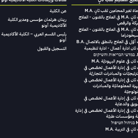
امين لقب ثانٍ . M.A
عن الكلية
لقب ثانٍ .M.A في العلاج بالفنون - العلاج
رينان هرتمان مؤسس ومدير الكلية
ركة والرقص
الأكاديمية أونو
لقب ثانٍ .M.A في العلاج بالفنون - العلاج
رئيس القسم العربي – الكلية الأكاديمية
سيخودراما
أونو
وّل في العلاج بالنطق بالاتصال .B.A
ثان ادارة أعمال - ادارة تنظيمية
التسجيل والقبول
ום
ان في علوم اليهوديّة .M.A
ثان في إدارة الأعمال تخصّص في
رتيجيّات والمبادرات التجاريّة
ثان في إدارة الأعمال تخصّص في
هزة المعلومانيّة والمبادرات
نولوجيّة
ثان في إدارة الأعمال تخصّص في
ويق والدعاية
ثان في إدارة الأعمال تخصّص في إدارة
ة ومؤسسات طبيّة
انٍ في التربية .M.A