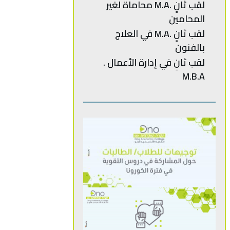
‬المحامين
لقب ثانٍ .M.A في العلاج
بالفنون
M.B.A