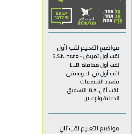
مواضيع التعليم لقب اأول
لقب أول تمريض - סיעוד .B.S.N
لقب أول محاماة .LL.B
‬متعدد‭ ‬
التخصصات‭
‬الدعاية‭ ‬والإعلان
مواضيع التعليم لقب ثانٍ