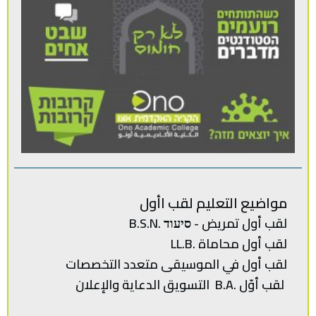
مواضيع التعليم لقب اأول
لقب أول تمريض - סיעוד .B.S.N
لقب أول محاماة .LL.B
لقب‭ ‬أول في‭ ‬الموسيقى‭ ‬متعدد‭ ‬
التخصصات‭
لقب‭ ‬أوّل .‭ ‬B.Aالتسويق‭ ‬الدعاية‭ ‬والإعلان