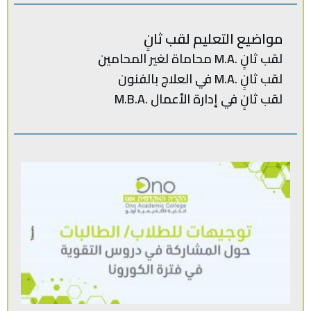
مواضيع التعليم لقب ثانٍ
لقب‭ ‬ثانٍ .‭ ‬M.Aمحاماة‭ ‬لغير‭ ‬المحامين
لقب ثانٍ .M.A في العلاج بالفنون
لقب‭ ‬ثانٍ‭ ‬في‭ ‬إدارة‭ ‬الأعمال .‭ M.B.A