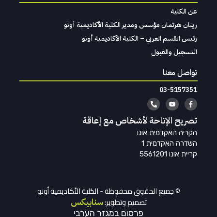
عن الكلية
رينان هرتمان مؤسس ومدير الكلية الأكاديمية أونو
رئيس القسم العربي – الكلية الأكاديمية أونو
التسجيل والقبول
تواصل معنا
03-5157351
تصريح الإتاحة لأشخاص مع إعاقة
הקריה האקדמית אונו
השדרה האקדמית 1
קריית אונו 5561201
© جميع الحقوق محفوظة - الكلية الأكاديمية أونو
تصميم وتطوير:
سنابيكس
פרסום במגזר הערבי