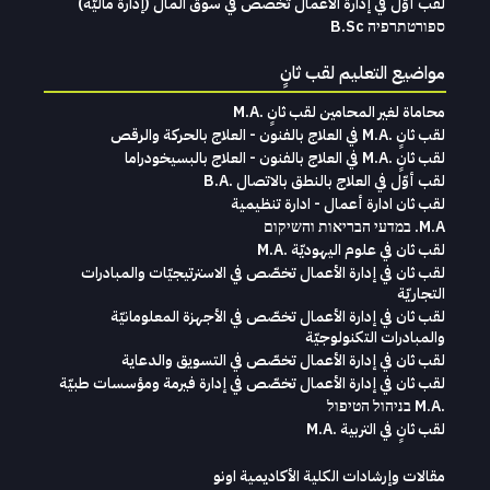
لقب‭ ‬أوّل‭ ‬في‭ ‬إدارة‭ ‬الأعمال تخصص‭ ‬في‭ ‬سوق‭ ‬المال ‭)‬إدارة‭ ‬ماليّة‭ (
ספורטתרפיה B.Sc
مواضيع التعليم لقب ثانٍ
محاماة‭ ‬لغير‭ ‬المحامين لقب‭ ‬ثانٍ .‭ ‬M.A
لقب ثانٍ .M.A في العلاج بالفنون - العلاج بالحركة والرقص
لقب ثانٍ .M.A في العلاج بالفنون - العلاج بالبسيخودراما
لقب أوّل في العلاج بالنطق بالاتصال .B.A
لقب ثان ادارة أعمال - ادارة تنظيمية
M.A. במדעי הבריאות והשיקום
لقب ثان في علوم اليهوديّة .M.A
لقب ثان في إدارة الأعمال تخصّص في الاسترتيجيّات والمبادرات
التجاريّة
لقب ثان في إدارة الأعمال تخصّص في الأجهزة المعلومانيّة
والمبادرات التكنولوجيّة
لقب ثان في إدارة الأعمال تخصّص في التسويق والدعاية
لقب ثان في إدارة الأعمال تخصّص في إدارة فيرمة ومؤسسات طبيّة
.M.A בניהול הטיפול
لقب ثانٍ في التربية .M.A
مقالات وإرشادات الكلية الأكاديمية اونو