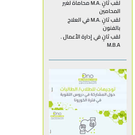
‬المحامين
لقب ثانٍ .M.A في العلاج
بالفنون
M.B.A