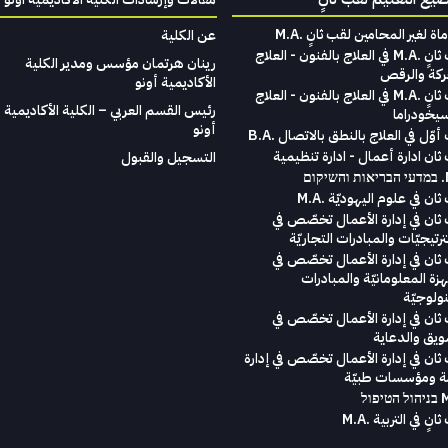
امين لقب ثانٍ . M.A
عن الكلية
لقب ثانٍ .M.A في العلاج بالفنون - العلاج
رينان هرتمان مؤسس ومدير الكلية
ركة والرقص
الأكاديمية أونو
لقب ثانٍ .M.A في العلاج بالفنون - العلاج
رئيس القسم العربي – الكلية الأكاديمية
سيخودراما
أونو
وّل في العلاج بالنطق بالاتصال .B.A
ثان ادارة أعمال - ادارة تنظيمية
التسجيل والقبول
ום
ان في علوم اليهوديّة .M.A
ثان في إدارة الأعمال تخصّص في
رتيجيّات والمبادرات التجاريّة
ثان في إدارة الأعمال تخصّص في
هزة المعلومانيّة والمبادرات
نولوجيّة
ثان في إدارة الأعمال تخصّص في
ويق والدعاية
ثان في إدارة الأعمال تخصّص في إدارة
ة ومؤسسات طبيّة
انٍ في التربية .M.A