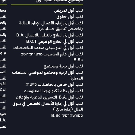
لقب أول تمريض
محاماة‭ ‬لغير‭ ‬المح‭‬‭‬
لقب أول حقوق
بالح
لقب‭ ‬أوّل‭ ‬في‭ ‬إدارة‭ ‬الأعمال الإدارة‭ ‬المالية
(تخصص‭ ‬تدقيق‭ ‬حسابات)‬
بالب
لقب أوّل في العلاج بالنطق بالاتصال .B.A
لقب أ
لقب أوّل في العلاج الوظيفي B.O.T
لقب 
لقب‭ ‬أول في‭ ‬الموسيقى‭ ‬متعدد‭ ‬التخصصات‭
M.A. במדעי הבריאות והשיק
لقب أول علم الحاسوب מדעי המחשב
B.Sc
لقب ث
لقب أول تربية ومجتمع
لقب 
الاست
لقب أوّل تربية ومجتمع لموظفي السلطات
المحلية
لقب 
الأج
لقب أول خاص بالحاضنات סייעות
التك
لقب أول نظم تكنولوجيا المعلومات
لقب 
لقب‭ ‬أوّل .‭ ‬B.A التسويق‭ ‬الدعاية‭ ‬والإعلان
التس
لقب 
‬المال ‭)‬إدارة‭ ‬ماليّة‭ (
فيرم
ספורטתרפיה B.Sc
.M.A בניהול הטיפול
لقب ث