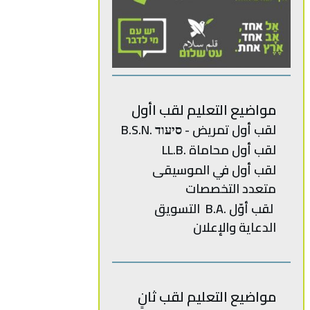
مواضيع التعليم لقب اأول
لقب أول تمريض - סיעוד .B.S.N
لقب أول محاماة .LL.B
‬متعدد‭ ‬
التخصصات‭
‬الدعاية‭ ‬والإعلان
مواضيع التعليم لقب ثانٍ