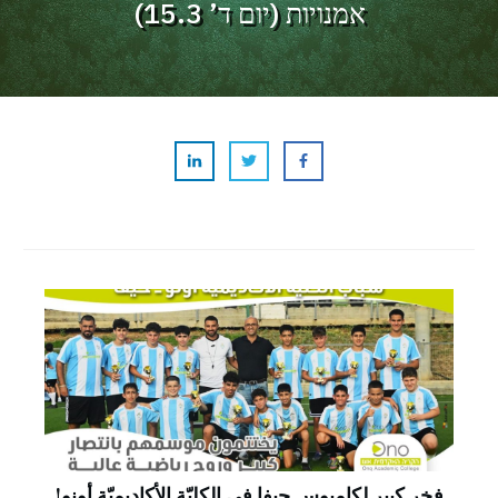
אמנויות (יום ד’ 15.3)
فخر كبير لكامبوس حيفا في الكليّة الأكاديميّة أونو!