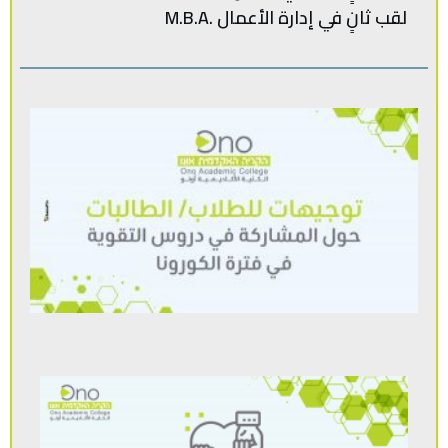
لقب‭ ‬ثانٍ‭ ‬في‭ ‬إدارة‭ ‬الأعمال .‭ M.B.A