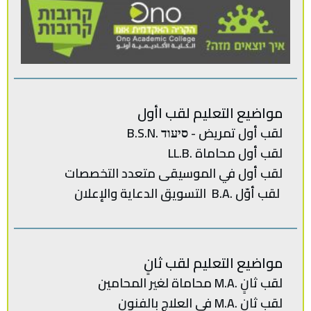
مواضيع التعليم لقب اأول
لقب أول تمريض - סיעוד .B.S.N
لقب أول محاماة .LL.B
لقب‭ ‬أول في‭ ‬الموسيقى‭ ‬متعدد‭ ‬
التخصصات‭
لقب‭ ‬أوّل .‭ ‬B.Aالتسويق‭ ‬الدعاية‭ ‬والإعلان
مواضيع التعليم لقب ثانٍ
لقب‭ ‬ثانٍ .‭ ‬M.Aمحاماة‭ ‬لغير‭ ‬المحامين
لقب ثانٍ .M.A في العلاج بالفنون