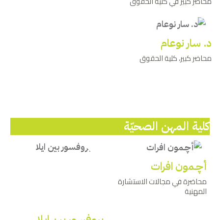
محاضر كبير في كلية الحقوق
د. سار نوعام
محاضر كبير، كلية الحقوق
كلية المهن الصحيّة
أﭼـمون افرات
محاضرة في مجالات الاستشارة
المهنية
بروفسور بين ايلا