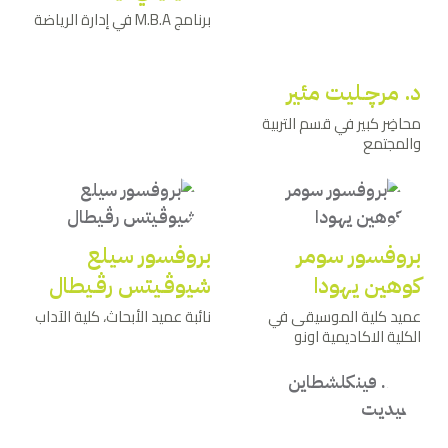
برنامج M.B.A في إدارة الرياضة
د. مرﭼـليت مئير
محاضِر كبير في قسم التربية
والمجتمع
بروفسور سومر
بروفسور سيلع
كوهين يهودا
شيوﭬـيتس رﭬـيطال
عميد كلية الموسيقى في
نائبة عميد الأبحاث، كلية الآداب
الكلية الاكاديمية اونو