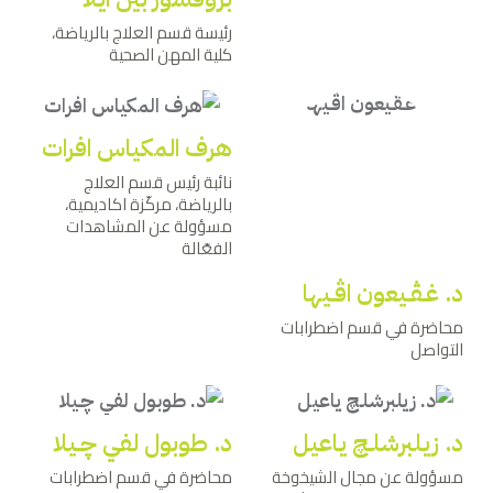
رئيسة قسم العلاج بالرياضة،
كلية المهن الصحية
هرف المكياس افرات
نائبة رئيس قسم العلاج
بالرياضة، مركّزة اكاديمية،
مسؤولة عن المشاهدات
الفعّالة
د. غـﭭـيعون اﭬـيها
محاضرة في قسم اضطرابات
التواصل
د. زيلبرشلـﭻ ياعيل
د. طوبول لفي ﭼـيلا
مسؤولة عن مجال الشيخوخة
محاضرة في قسم اضطرابات