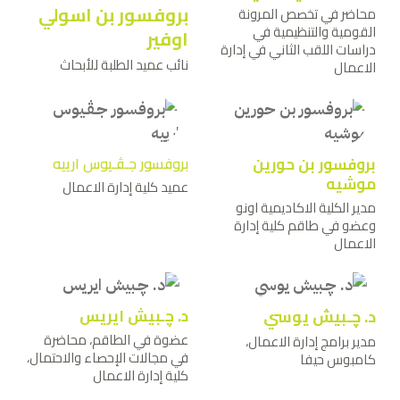
بروفسور بن اسولي
محاضر في تخصص المرونة
القومية والتنظيمية في
اوفير
دراسات اللقب الثاني في إدارة
نائب عميد الطلبة للأبحاث
الاعمال
بروفسور بن حورين
بروفسور جـﭭـيوس ارييه
موشيه
عميد كلية إدارة الاعمال
مدير الكلية الاكاديمية اونو
وعضو في طاقم كلية إدارة
الاعمال
د. ﭼـبيش يوسي
د. ﭼـبيش ايريس
عضوة في الطاقم، محاضرة
مدير برامج إدارة الاعمال،
في مجالات الإحصاء والاحتمال،
كامبوس حيفا
كلية إدارة الاعمال