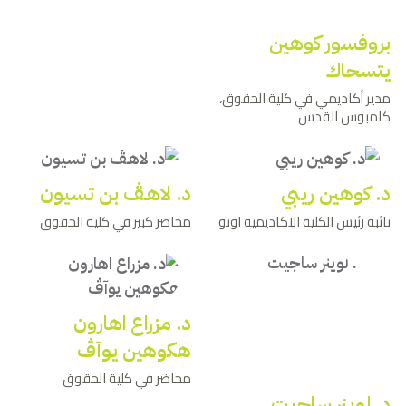
بروفسور كوهين
يتسحاك
مدير أكاديمي في كلية الحقوق،
كامبوس القدس
د. كوهين ريبي
د. لاهـﭫ بن تسيون
نائبة رئيس الكلية الاكاديمية اونو
محاضر كبير في كلية الحقوق
د. مزراع اهارون
هكوهين يوآڤ
محاضر في كلية الحقوق
د. لوينر ساجيت