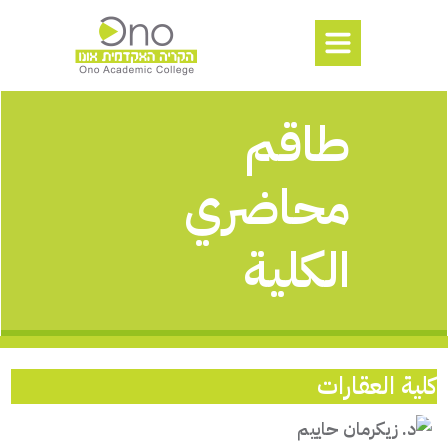
طاقم
محاضري
الكلية
كلية العقارات