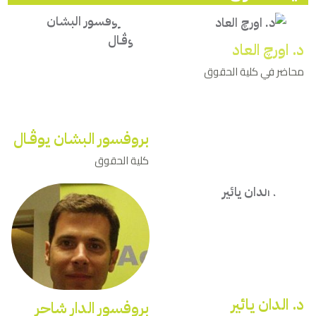
د. اورچ العاد
محاضر في كلية الحقوق
بروفسور البشان يوﭬـال
كلية الحقوق
د. الدان يائير
بروفسور الدار شاحر