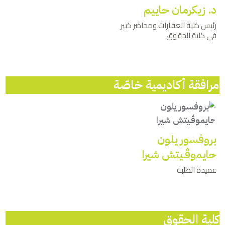
د. زيكرمان حاييم
رئيس كلية العقارات ومحاضر كبير
في كلية الحقوق
مرافقة أكاديمية خ
اصّة
بروفسور يلون
حايموﭬـيتش شيرا
عميدة الطلبة
كلية الحقوق