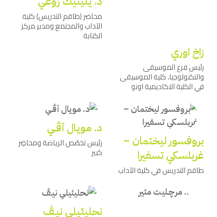
د. يلينيك روعي
محاضر (طاقم التدريس) كلية
الآداب والمجتمع ومدير مركز
الكتابة
زاخ اوري
رئيس فرع الموسيقى
والتكنولوجيا، كلية الموسيقى
في الكلية الاكاديمية اونو
د. مويال آﭬـي
بروفسور ليختمان –
رئيس تخصّص الرياضة ومحاضِر
كبير
غربلسكي تسفيرا
طاقم التدريس في كلية الآداب
نحليئيلي نيـﭫ