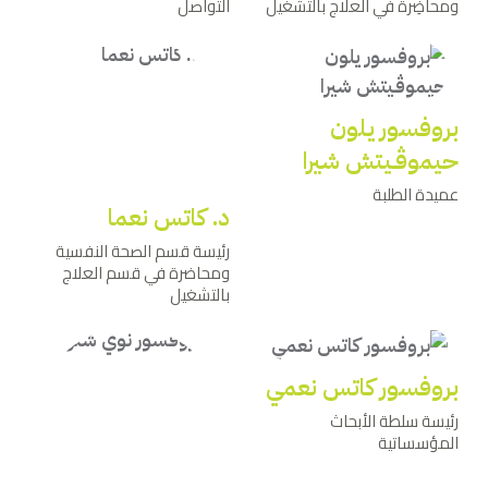
ومحاضِرة في العلاج بالتشغيل
التواصل
بروفسور يلون
حيموﭬـيتش شيرا
عميدة الطلبة
د. كاتس نعما
رئيسة قسم الصحة النفسية
ومحاضرة في قسم العلاج
بالتشغيل
بروفسور كاتس نعمي
رئيسة سلطة الأبحاث
المؤسساتية