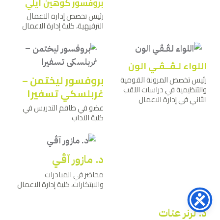
بروفسور كوهين ايلي
رئيس تخصص إدارة الاعمال
الترفيهية، كلية إدارة الاعمال
اللواء لـﭭــﭭـي الون
بروفسور ليختمن –
رئيس تخصص المرونة القومية
والتنظيمية في دراسات اللقب
غربلسكي تسفيرا
الثاني في إدارة الاعمال
عضو في طاقم التدريس في
كلية الآداب
د. مازور آﭬـي
محاضر في المبادرات
والابتكارات، كلية إدارة الاعمال
د. لرنر عنات